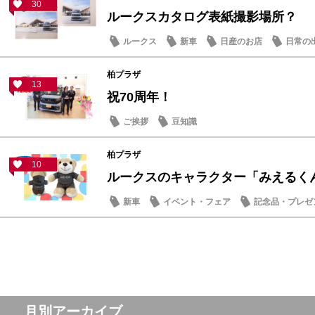
30
ルークスカタログ表紙撮影場所？
ルークス
新車
日産のお店
日常の
柏プラザ
13
祝70周年！
ご挨拶
豆知識
柏プラザ
10
ルークスのキャラクター「みえるく
新車
イベント・フェア
記念品・プレゼ
月別アーカイブ