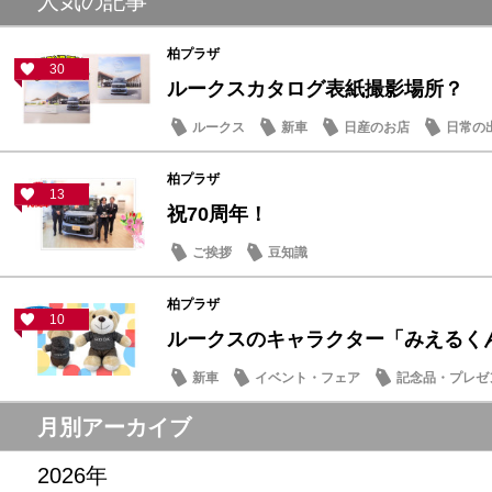
人気の記事
柏プラザ
30
ルークスカタログ表紙撮影場所？
ルークス
新車
日産のお店
日常の
柏プラザ
13
祝70周年！
ご挨拶
豆知識
柏プラザ
10
ルークスのキャラクター「みえるく
新車
イベント・フェア
記念品・プレゼ
月別アーカイブ
2026年