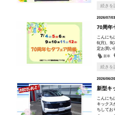
続きを
2026/07/0
70周年
こんにち
6(月)、
定お買い得
新車
続きを
2026/06/2
新型キ
こんにち
キックス
ちしてお