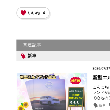
いいね
4
関連記事
新車
2026/07/1
新型エ
こんにち
ランドが
で心地の
新車