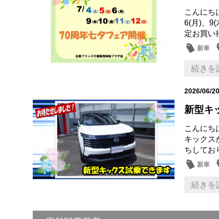
こんにち
6(月)、
定お買い得
新車
続きを
2026/06/2
新型キ
こんにち
キックス
ちしてお
新車
続きを