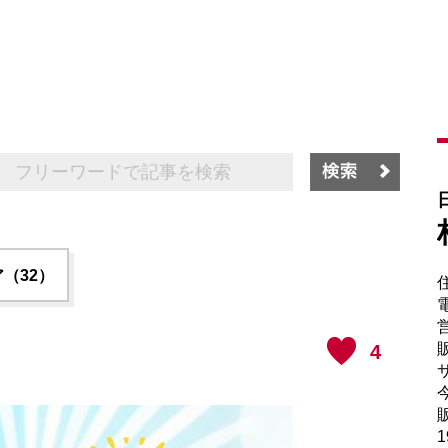
（32）
電
販
4
サ
販
1