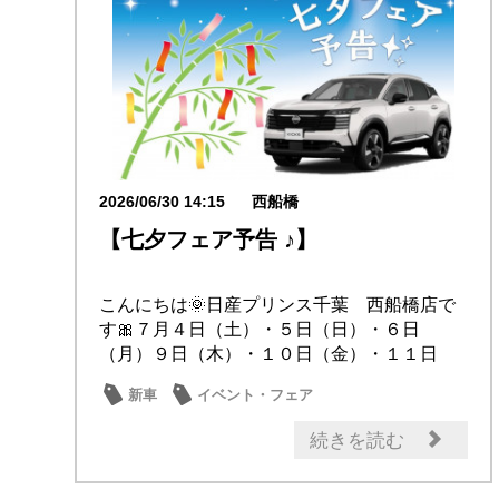
2026/06/30 14:15
西船橋
【七夕フェア予告 ♪】
こんにちは🌞日産プリンス千葉 西船橋店で
す🎀７月４日（土）・５日（日）・６日
（月）９日（木）・１０日（金）・１１日
（土）・１２日（...
新車
イベント・フェア
メンテナンス商品
日産のお店
続きを読む