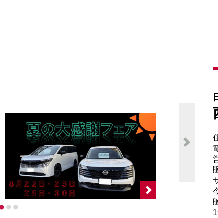
電
販
サ
販
1