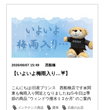
2026/06/07 15:49
西船橋
【いよいよ梅雨入り…☔】
こんにちは❕日産プリンス 西船橋店です🎀関
東も梅雨入り間近となりましたね💦今日は季
節の商品 "ウィンドウ撥水１２か月" のご案内
で...
メンテナンス商品
愛車
日産のお店