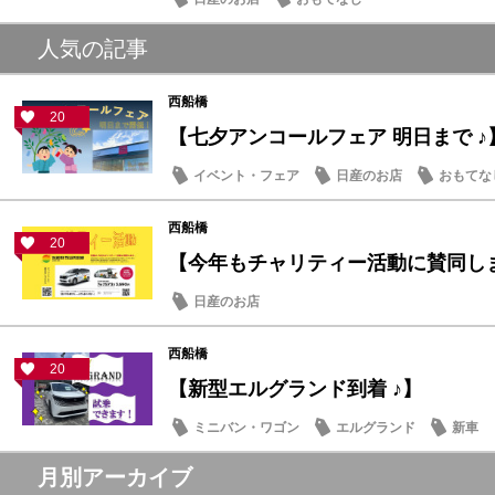
人気の記事
西船橋
20
【七夕アンコールフェア 明日まで ♪
イベント・フェア
日産のお店
おもてな
西船橋
20
【今年もチャリティー活動に賛同しま
日産のお店
西船橋
20
【新型エルグランド到着 ♪】
ミニバン・ワゴン
エルグランド
新車
月別アーカイブ