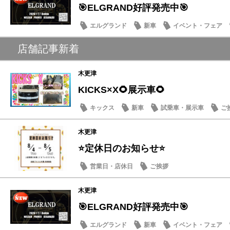
🎯ELGRAND好評発売中🎯
エルグランド
新車
イベント・フェア
店舗記事新着
木更津
KICKS×X🌻展示車🌻
キックス
新車
試乗車・展示車
ご
木更津
⭐定休日のお知らせ⭐
営業日・店休日
ご挨拶
木更津
🎯ELGRAND好評発売中🎯
エルグランド
新車
イベント・フェア