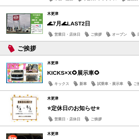
木更津
🌊7月🌊LAST2日
営業日・店休日
ご挨拶
オープン
ご挨拶
木更津
KICKS×X🌻展示車🌻
キックス
新車
試乗車・展示車
ご
木更津
⭐定休日のお知らせ⭐
営業日・店休日
ご挨拶
木更津