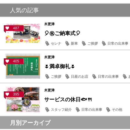
人気の記事
木更津
487
🎈㊗ご納車式🎈
セレナ
新車
ご挨拶
日常の出来事
木更津
405
🌷満卓御礼🌷
ご挨拶
日産のお店
日常の出来事
木更津
395
サービスの休日🐟🍴
スタッフ紹介
日常の出来事
その他
月別アーカイブ