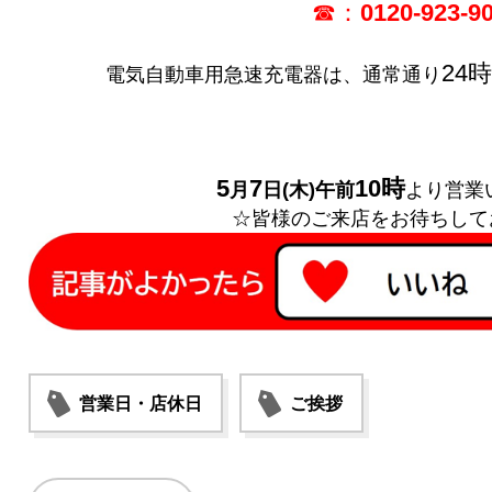
☎：
0120-923-9
24
電気自動車用急速充電器は、通常通り
5
7
10時
月
日(木)午前
より営業
☆皆様のご来店をお待ちして
営業日・店休日
ご挨拶