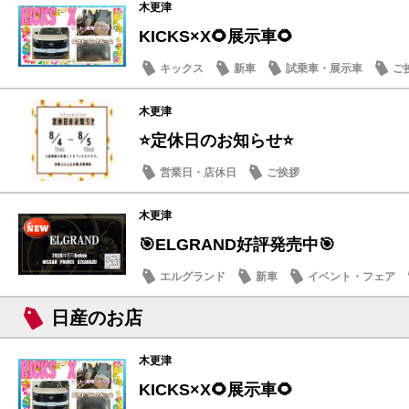
木更津
KICKS×X🌻展示車🌻
キックス
新車
試乗車・展示車
ご
木更津
⭐定休日のお知らせ⭐
営業日・店休日
ご挨拶
木更津
🎯ELGRAND好評発売中🎯
エルグランド
新車
イベント・フェア
日産のお店
木更津
KICKS×X🌻展示車🌻