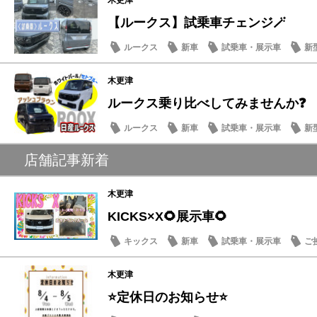
【ルークス】試乗車チェンジ🪄
ルークス
新車
試乗車・展示車
新
木更津
ルークス乗り比べしてみませんか❓
ルークス
新車
試乗車・展示車
新
店舗記事新着
木更津
KICKS×X🌻展示車🌻
キックス
新車
試乗車・展示車
ご
木更津
⭐定休日のお知らせ⭐