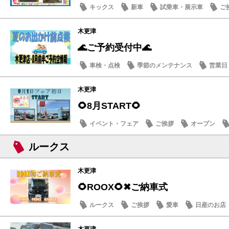
キックス
新車
試乗車・展示車
ご
木更津
🌊ご予約受付中🌊
車検・点検
季節のメンテナンス
営業日
木更津
🌻8月START🌻
イベント・フェア
ご挨拶
オープン
ルークス
木更津
🌻ROOX🌻✖ご納車式
ルークス
ご挨拶
愛車
日産のお店
木更津