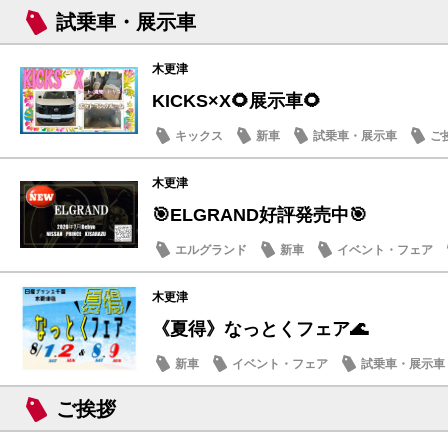
試乗車・展示車
木更津
KICKS×X🌻展示車🌻
キックス
新車
試乗車・展示車
ご
木更津
🎯ELGRAND好評発売中🎯
エルグランド
新車
イベント・フェア
木更津
《夏得》なっとくフェア🌊
新車
イベント・フェア
試乗車・展示車
ご挨拶