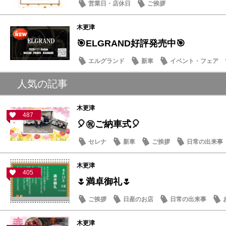
営業日・店休日
ご挨拶
木更津
🎯ELGRAND好評発売中🎯
エルグランド
新車
イベント・フェア
人気の記事
木更津
487
🎈㊗ご納車式🎈
セレナ
新車
ご挨拶
日常の出来事
木更津
405
🌷満卓御礼🌷
ご挨拶
日産のお店
日常の出来事
木更津