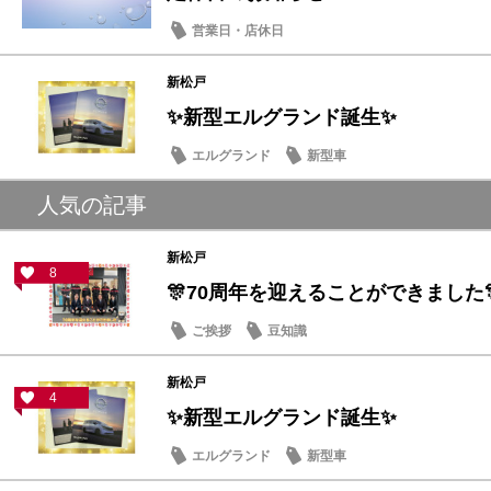
営業日・店休日
新松戸
✨新型エルグランド誕生✨
エルグランド
新型車
人気の記事
新松戸
8
🎊70周年を迎えることができました
ご挨拶
豆知識
新松戸
4
✨新型エルグランド誕生✨
エルグランド
新型車