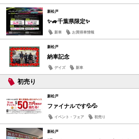
試乗車・展示車
新松戸
✨🚙千葉県限定✨
新車
お買得車情報
新松戸
納車記念
デイズ
新車
初売り
新松戸
ファイナルです💦💦
イベント・フェア
初売り
新松戸