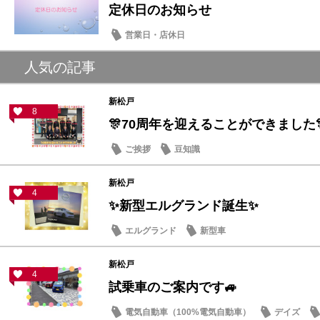
定休日のお知らせ
営業日・店休日
人気の記事
新松戸
8
🎊70周年を迎えることができました
ご挨拶
豆知識
新松戸
4
✨新型エルグランド誕生✨
エルグランド
新型車
新松戸
4
試乗車のご案内です🚙
電気自動車（100%電気自動車）
デイズ