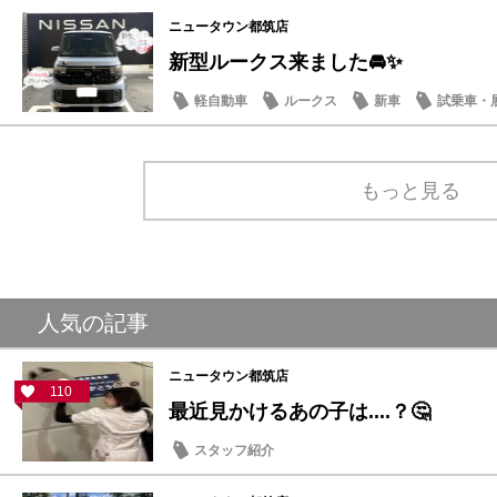
ニュータウン都筑店
新型ルークス来ました🚘✨
軽自動車
ルークス
新車
試乗車・
もっと見る
人気の記事
ニュータウン都筑店
110
最近見かけるあの子は....？🤔
スタッフ紹介