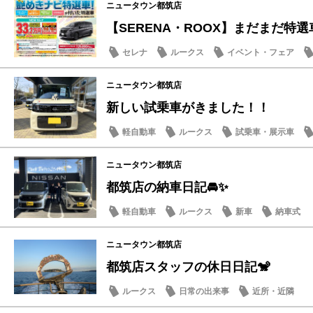
ニュータウン都筑店
【SERENA・ROOX】まだまだ特選車
セレナ
ルークス
イベント・フェア
ニュータウン都筑店
新しい試乗車がきました！！
軽自動車
ルークス
試乗車・展示車
ニュータウン都筑店
都筑店の納車日記🚘✨
軽自動車
ルークス
新車
納車式
ニュータウン都筑店
都筑店スタッフの休日日記🐒
ルークス
日常の出来事
近所・近隣