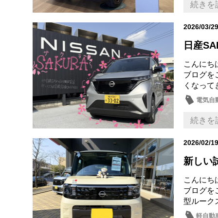
続きを
2026/03/2
日産SA
こんにち
ブログを
くなって
電気自
日常の
続きを
2026/02/1
新しい
こんにち
ブログを
型ルーク
軽自動