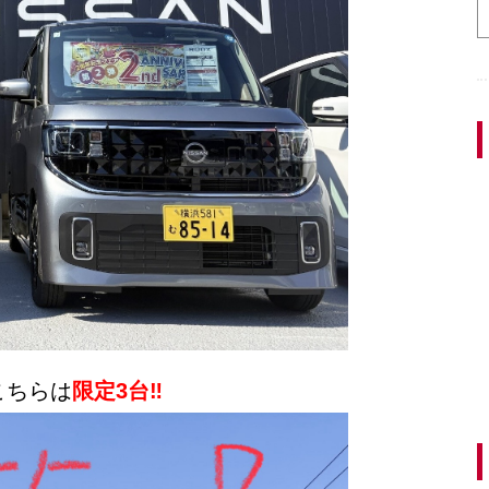
こちらは
限定3台‼️