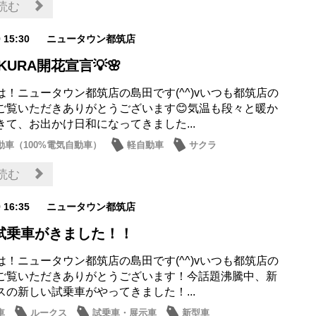
読む
9 15:30
ニュータウン都筑店
KURA開花宣言💡🌸
は！ニュータウン都筑店の島田です(^^)vいつも都筑店の
ご覧いただきありがとうございます😊気温も段々と暖か
きて、お出かけ日和になってきました...
動車（100%電気自動車）
軽自動車
サクラ
出来事
話題の情報
読む
9 16:35
ニュータウン都筑店
試乗車がきました！！
は！ニュータウン都筑店の島田です(^^)vいつも都筑店の
ご覧いただきありがとうございます！今話題沸騰中、新
スの新しい試乗車がやってきました！...
車
ルークス
試乗車・展示車
新型車