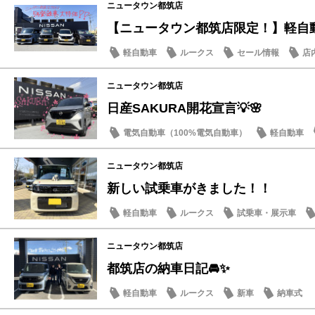
ニュータウン都筑店
【ニュータウン都筑店限定！】軽自動車
軽自動車
ルークス
セール情報
店
ニュータウン都筑店
日産SAKURA開花宣言💡🌸
電気自動車（100%電気自動車）
軽自動車
話題の情報
ニュータウン都筑店
新しい試乗車がきました！！
軽自動車
ルークス
試乗車・展示車
ニュータウン都筑店
都筑店の納車日記🚘✨
軽自動車
ルークス
新車
納車式