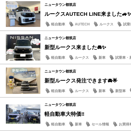
ニュータウン都筑店
ルークスAUTECH LINE来ました🚙
軽自動車
AUTECH
ルークス
試乗
ニュータウン都筑店
新型ルークス来ました🚘✨
軽自動車
ルークス
新車
試乗車・
ニュータウン都筑店
新型ルークス発注できます🚘🌟
軽自動車
ルークス
新車
新型車
ニュータウン都筑店
軽自動車大特価‼️
軽自動車
新車
セール情報
お買得