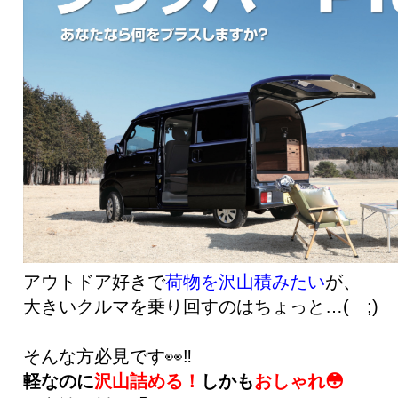
アウトドア好きで
荷物を沢山積みたい
が、
大きいクルマを乗り回すのはちょっと…(ｰｰ;)
そんな方必見です👀‼️
軽なのに
沢山詰める！
しかも
おしゃれ😳