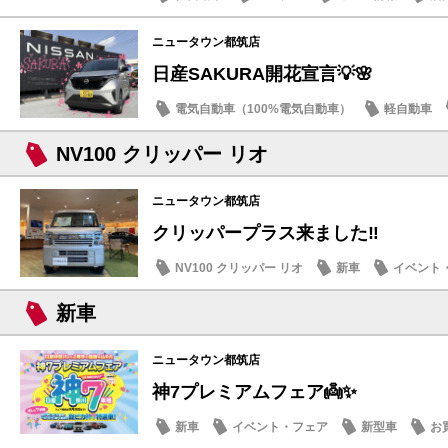
ニュータウン都筑店
日産SAKURA開花宣言💡🌸
電気自動車（100%電気自動車）
軽自動車
話題の情報
NV100 クリッパー リオ
ニュータウン都筑店
クリッパープラス来ました‼️
NV100 クリッパー リオ
新車
イベント
新車
ニュータウン都筑店
神7プレミアムフェア👼✨
新車
イベント・フェア
新型車
お