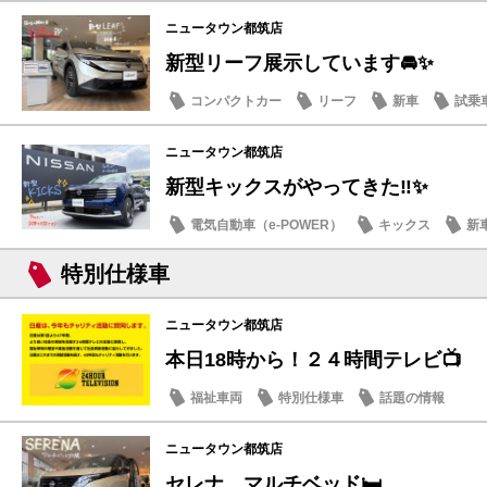
ニュータウン都筑店
新型リーフ展示しています🚘✨
コンパクトカー
リーフ
新車
試乗
ニュータウン都筑店
新型キックスがやってきた‼️✨
電気自動車（e-POWER）
キックス
新
特別仕様車
ニュータウン都筑店
本日18時から！２４時間テレビ📺
福祉車両
特別仕様車
話題の情報
ニュータウン都筑店
セレナ マルチベッド🛏️