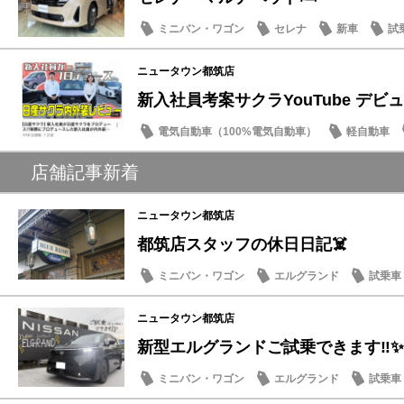
ミニバン・ワゴン
セレナ
新車
試
ニュータウン都筑店
新入社員考案サクラYouTube デビュー
電気自動車（100%電気自動車）
軽自動車
店舗記事新着
ニュータウン都筑店
都筑店スタッフの休日日記☠️
ミニバン・ワゴン
エルグランド
試乗車
豆知識
ニュータウン都筑店
新型エルグランドご試乗できます‼️✨
ミニバン・ワゴン
エルグランド
試乗車
話題の情報