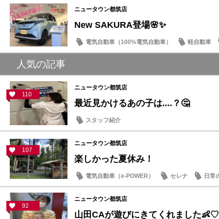
ニュータウン都筑店
New SAKURA登場🌸✨
電気自動車（100%電気自動車）
軽自動車
話題の情報
人気の記事
ニュータウン都筑店
110
最近見かけるあの子は....？🤔
スタッフ紹介
ニュータウン都筑店
107
楽しかった夏休み！
電気自動車（e-POWER）
セレナ
日常
ニュータウン都筑店
92
山田CAが遊びにきてくれました👶♡