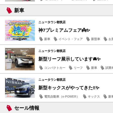
話題の情報
新車
ニュータウン都筑店
神7プレミアムフェア👼✨
新車
イベント・フェア
新型車
お
ニュータウン都筑店
新型リーフ展示しています🚘✨
コンパクトカー
リーフ
新車
試乗
ニュータウン都筑店
新型キックスがやってきた‼️✨
電気自動車（e-POWER）
キックス
新
セール情報