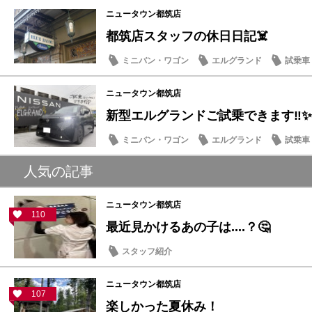
ニュータウン都筑店
都筑店スタッフの休日日記☠️
ミニバン・ワゴン
エルグランド
試乗車
豆知識
ニュータウン都筑店
新型エルグランドご試乗できます‼️✨
ミニバン・ワゴン
エルグランド
試乗車
話題の情報
人気の記事
ニュータウン都筑店
110
最近見かけるあの子は....？🤔
スタッフ紹介
ニュータウン都筑店
107
楽しかった夏休み！