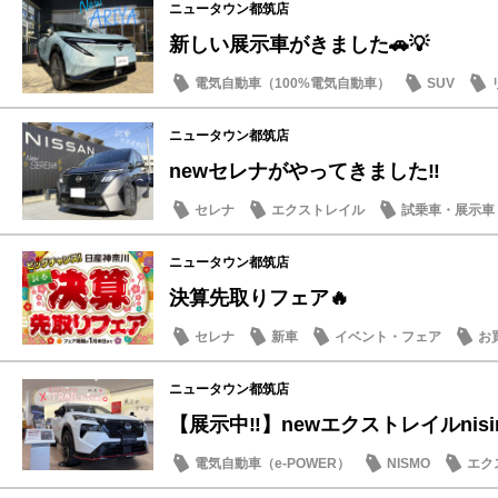
ニュータウン都筑店
新しい展示車がきました🚗💡
電気自動車（100%電気自動車）
SUV
マイナーチェンジ
ニュータウン都筑店
newセレナがやってきました‼️
セレナ
エクストレイル
試乗車・展示車
マイナーチェンジ
ニュータウン都筑店
決算先取りフェア🔥
セレナ
新車
イベント・フェア
お
ニュータウン都筑店
【展示中‼️】newエクストレイルnisi
電気自動車（e-POWER）
NISMO
エク
マイナーチェンジ