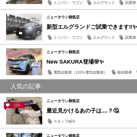
ミニバン・ワゴン
エルグランド
試乗車
豆知識
ニュータウン都筑店
新型エルグランドご試乗できます‼️✨
ミニバン・ワゴン
エルグランド
試乗車
話題の情報
ニュータウン都筑店
New SAKURA登場🌸✨
電気自動車（100%電気自動車）
軽自動車
話題の情報
人気の記事
ニュータウン都筑店
110
最近見かけるあの子は....？🤔
スタッフ紹介
ニュータウン都筑店