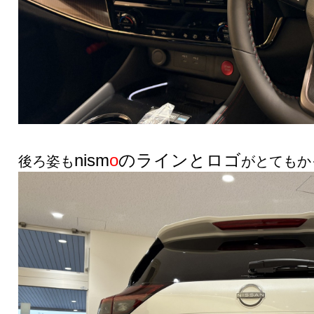
nism
o
のラインとロゴ
後ろ姿も
がとてもか