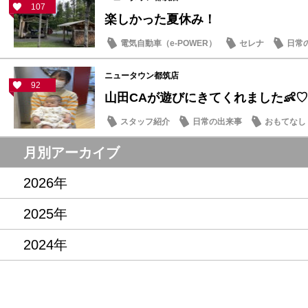
107
楽しかった夏休み！
電気自動車（e-POWER）
セレナ
日常
ニュータウン都筑店
92
山田CAが遊びにきてくれました👶♡
スタッフ紹介
日常の出来事
おもてなし
月別アーカイブ
2026年
2025年
2024年