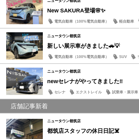
ニュータウン都筑店
New SAKURA登場🌸✨
電気自動車（100%電気自動車）
軽自動車
話題の情報
ニュータウン都筑店
新しい展示車がきました🚗💡
電気自動車（100%電気自動車）
SUV
マイナーチェンジ
ニュータウン都筑店
newセレナがやってきました‼️
セレナ
エクストレイル
試乗車・展示車
マイナーチェンジ
店舗記事新着
ニュータウン都筑店
都筑店スタッフの休日日記☠️