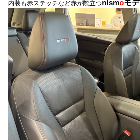
nism
o
モデ
内装も赤ステッチなど赤が際立つ