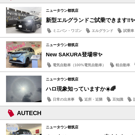
ニュータウン都筑店
新型エルグランドご試乗できます‼️✨
ミニバン・ワゴン
エルグランド
試乗車
話題の情報
ニュータウン都筑店
New SAKURA登場🌸✨
電気自動車（100%電気自動車）
軽自動車
話題の情報
ニュータウン都筑店
ハロ現象知っていますか☀️🌈
日常の出来事
近所・近隣
豆知識
AUTECH
ニュータウン都筑店