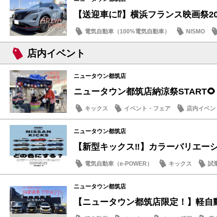
【送迎車に⁉️】横浜フランス映画祭20
電気自動車（100%電気自動車）
NISMO
店内イベント
ニュータウン都筑店
ニュータウン都筑店納涼祭START🌻
キックス
イベント・フェア
店内イベン
季節のメンテナンス
ニュータウン都筑店
【新型キックス‼️】カラーバリエーショ
電気自動車（e-POWER）
キックス
試
店内イベント
ニュータウン都筑店
【ニュータウン都筑店限定！】軽自動車