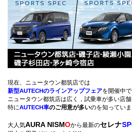
現在、ニュータウン都筑店では
新型AUTECHのラインアップフェア
を開催中で
ニュータウン都筑店は広く，試乗車が多い店舗
特に
AUTECH車
のご用意が多い
のを知っていま
AURA NISM
O
セレナ
SP
大人気
から最新の