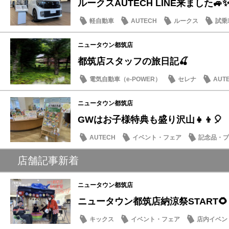
ルークスAUTECH LINE来ました🚙
軽自動車
AUTECH
ルークス
試乗
ニュータウン都筑店
都筑店スタッフの旅日記🍒
電気自動車（e-POWER）
セレナ
AUT
ドライブ情報
ニュータウン都筑店
GWはお子様特典も盛り沢山👧👦🎈
AUTECH
イベント・フェア
記念品・プ
日産のお店
店舗記事新着
ニュータウン都筑店
ニュータウン都筑店納涼祭START🌻
キックス
イベント・フェア
店内イベン