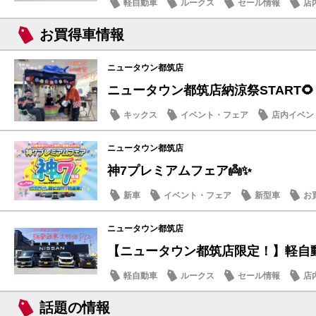
軽自動車
ルークス
セール情報
店
お買得車情報
ニュータウン都筑店
ニュータウン都筑店納涼祭START🌻
キックス
イベント・フェア
店内イベン
季節のメンテナンス
ニュータウン都筑店
神7プレミアムフェア👼✨
新車
イベント・フェア
新型車
お
ニュータウン都筑店
【ニュータウン都筑店限定！】軽自動車
軽自動車
ルークス
セール情報
店
話題の情報