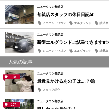
季節のメンテナンス
ニュータウン都筑店
都筑店スタッフの休日日記☠️
ミニバン・ワゴン
エルグランド
試乗車
豆知識
ニュータウン都筑店
新型エルグランドご試乗できます‼️✨
ミニバン・ワゴン
エルグランド
試乗車
話題の情報
人気の記事
ニュータウン都筑店
110
最近見かけるあの子は....？🤔
スタッフ紹介
ニュータウン都筑店
107