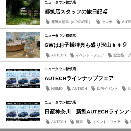
ニュータウン都筑店
都筑店スタッフの旅日記🍒
電気自動車（e-POWER）
セレナ
AUT
ドライブ情報
ニュータウン都筑店
GWはお子様特典も盛り沢山👧👦🎈
AUTECH
イベント・フェア
記念品・プ
日産のお店
ニュータウン都筑店
AUTECHラインナップフェア
NISMO
AUTECH
店内イベント
お
ニュータウン都筑店
日産神奈川 新型AUTECHラインアッ
AUTECH
新車
イベント・フェア