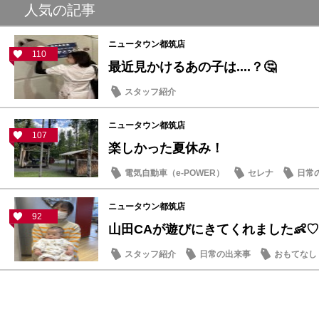
人気の記事
ニュータウン都筑店
110
最近見かけるあの子は....？🤔
スタッフ紹介
ニュータウン都筑店
107
楽しかった夏休み！
電気自動車（e-POWER）
セレナ
日常
ニュータウン都筑店
92
山田CAが遊びにきてくれました👶♡
スタッフ紹介
日常の出来事
おもてなし