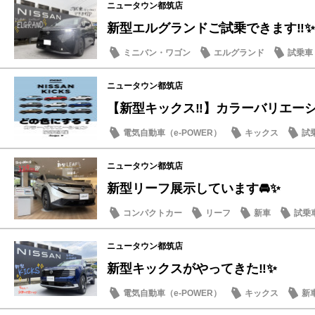
ニュータウン都筑店
新型エルグランドご試乗できます‼️✨
ミニバン・ワゴン
エルグランド
試乗車
話題の情報
ニュータウン都筑店
【新型キックス‼️】カラーバリエーショ
電気自動車（e-POWER）
キックス
試
店内イベント
ニュータウン都筑店
新型リーフ展示しています🚘✨
コンパクトカー
リーフ
新車
試乗
ニュータウン都筑店
新型キックスがやってきた‼️✨
電気自動車（e-POWER）
キックス
新