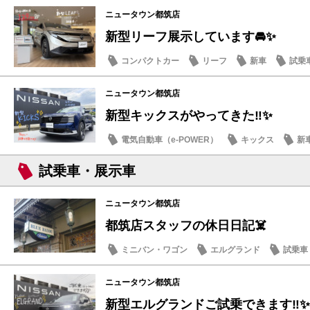
ニュータウン都筑店
新型リーフ展示しています🚘✨
コンパクトカー
リーフ
新車
試乗
ニュータウン都筑店
新型キックスがやってきた‼️✨
電気自動車（e-POWER）
キックス
新
試乗車・展示車
ニュータウン都筑店
都筑店スタッフの休日日記☠️
ミニバン・ワゴン
エルグランド
試乗車
豆知識
ニュータウン都筑店
新型エルグランドご試乗できます‼️✨