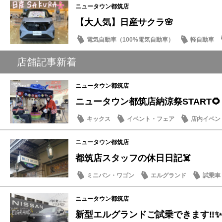
ニュータウン都筑店
【大人気】日産サクラ🌸
電気自動車（100%電気自動車）
軽自動車
店舗記事新着
ニュータウン都筑店
ニュータウン都筑店納涼祭START🌻
キックス
イベント・フェア
店内イベン
季節のメンテナンス
ニュータウン都筑店
都筑店スタッフの休日日記☠️
ミニバン・ワゴン
エルグランド
試乗車
豆知識
ニュータウン都筑店
新型エルグランドご試乗できます‼️✨