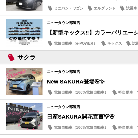
ミニバン・ワゴン
エルグランド
試乗車
話題の情報
ニュータウン都筑店
【新型キックス‼️】カラーバリエーショ
電気自動車（e-POWER）
キックス
試
店内イベント
サクラ
ニュータウン都筑店
New SAKURA登場🌸✨
電気自動車（100%電気自動車）
軽自動車
話題の情報
ニュータウン都筑店
日産SAKURA開花宣言💡🌸
電気自動車（100%電気自動車）
軽自動車
話題の情報