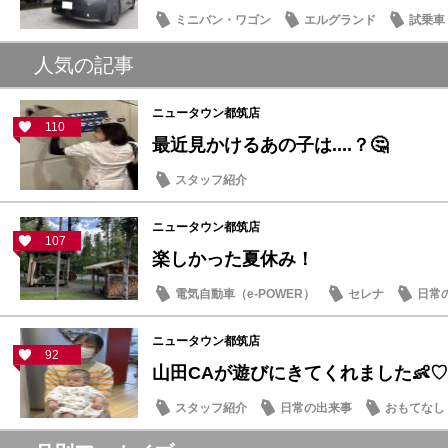
ミニバン・ワゴン
エルグランド
試乗車
話題の情報
人気の記事
ニュータウン都筑店
110
最近見かけるあの子は....？🤔
スタッフ紹介
ニュータウン都筑店
107
楽しかった夏休み！
電気自動車（e-POWER）
セレナ
日常
ニュータウン都筑店
92
山田CAが遊びにきてくれました👶♡
スタッフ紹介
日常の出来事
おもてなし