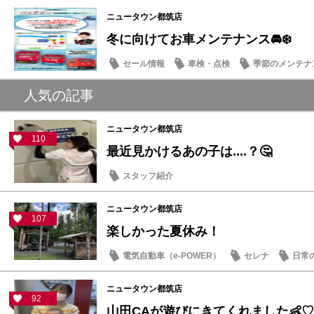
ニュータウン都筑店
冬に向けてお車メンテナンス🚘❄️
セール情報
車検・点検
季節のメンテナ
メンテナンス商品
人気の記事
ニュータウン都筑店
110
最近見かけるあの子は....？🤔
スタッフ紹介
ニュータウン都筑店
107
楽しかった夏休み！
電気自動車（e-POWER）
セレナ
日常
ニュータウン都筑店
92
山田CAが遊びにきてくれました👶♡