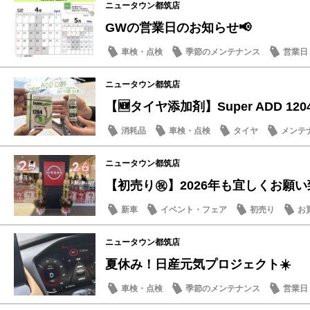
ニュータウン都筑店
GWの営業日のお知らせ📢
車検・点検
季節のメンテナンス
営業日
日産のお店
ニュータウン都筑店
【🆕タイヤ添加剤】Super ADD 120
消耗品
車検・点検
タイヤ
メンテ
ニュータウン都筑店
【初売り㊗️】2026年も宜しくお願い
新車
イベント・フェア
初売り
お
ニュータウン都筑店
夏休み！日産元気プロジェクト☀️
車検・点検
季節のメンテナンス
営業日