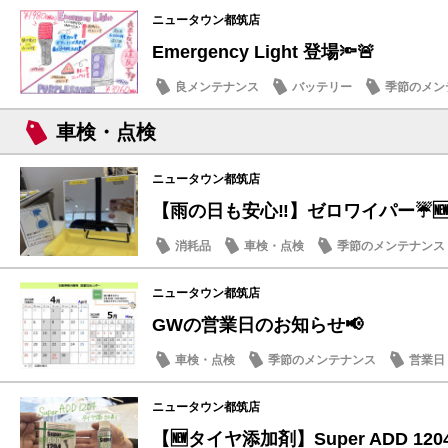
ニュータウン都筑店
Emergency Light 登場🔦🚨
良メンテナンス
バッテリー
季節のメン
車検・点検
ニュータウン都筑店
【雨の日も安心‼️】ゼロワイパー☔️
消耗品
車検・点検
季節のメンテナンス
営業日・店休日
ニュータウン都筑店
GWの営業日のお知らせ📢
車検・点検
季節のメンテナンス
営業日
日産のお店
ニュータウン都筑店
【🆕タイヤ添加剤】Super ADD 120