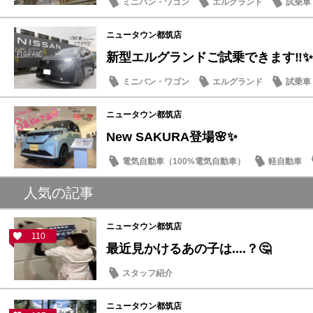
ミニバン・ワゴン
エルグランド
試乗車
豆知識
ニュータウン都筑店
新型エルグランドご試乗できます‼️✨
ミニバン・ワゴン
エルグランド
試乗車
話題の情報
ニュータウン都筑店
New SAKURA登場🌸✨
電気自動車（100%電気自動車）
軽自動車
話題の情報
人気の記事
ニュータウン都筑店
110
最近見かけるあの子は....？🤔
スタッフ紹介
ニュータウン都筑店