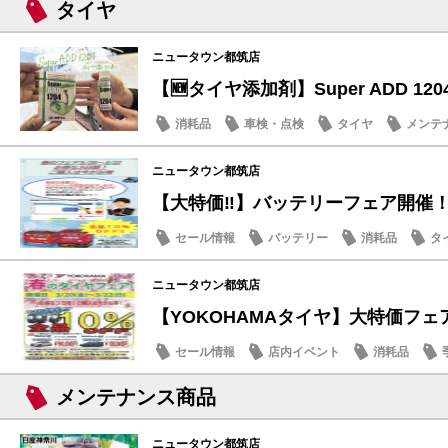
タイヤ
ニュータウン都筑店
【🆕タイヤ添加剤】Super ADD 120
消耗品
車検・点検
タイヤ
メンテ
ニュータウン都筑店
【大特価‼️】バッテリーフェア開催
セール情報
バッテリー
消耗品
タ
ニュータウン都筑店
【YOKOHAMAタイヤ】大特価フェア
セール情報
店内イベント
消耗品
メンテナンス商品
ニュータウン都筑店