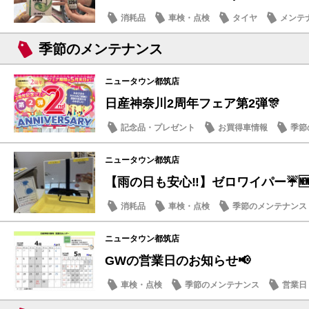
消耗品
車検・点検
タイヤ
メンテ
季節のメンテナンス
ニュータウン都筑店
日産神奈川2周年フェア第2弾🎊
記念品・プレゼント
お買得車情報
季節
メンテナンス商品
営業日・店休日
ニュータウン都筑店
【雨の日も安心‼️】ゼロワイパー☔️
消耗品
車検・点検
季節のメンテナンス
営業日・店休日
ニュータウン都筑店
GWの営業日のお知らせ📢
車検・点検
季節のメンテナンス
営業日
日産のお店