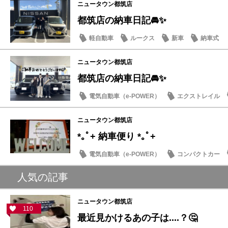
ニュータウン都筑店
都筑店の納車日記🚘✨
軽自動車
ルークス
新車
納車式
ニュータウン都筑店
都筑店の納車日記🚘✨
電気自動車（e-POWER）
エクストレイル
ニュータウン都筑店
*｡ﾟ+ 納車便り *｡ﾟ+
電気自動車（e-POWER）
コンパクトカー
人気の記事
ニュータウン都筑店
110
最近見かけるあの子は....？🤔