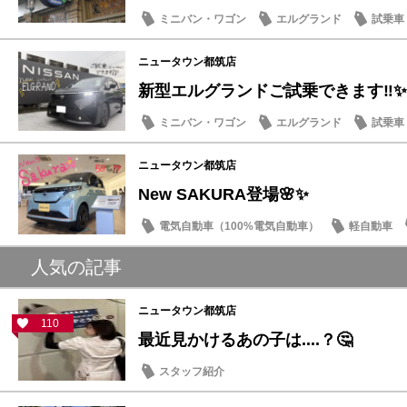
ミニバン・ワゴン
エルグランド
試乗車
豆知識
ニュータウン都筑店
新型エルグランドご試乗できます‼️✨
ミニバン・ワゴン
エルグランド
試乗車
話題の情報
ニュータウン都筑店
New SAKURA登場🌸✨
電気自動車（100%電気自動車）
軽自動車
話題の情報
人気の記事
ニュータウン都筑店
110
最近見かけるあの子は....？🤔
スタッフ紹介