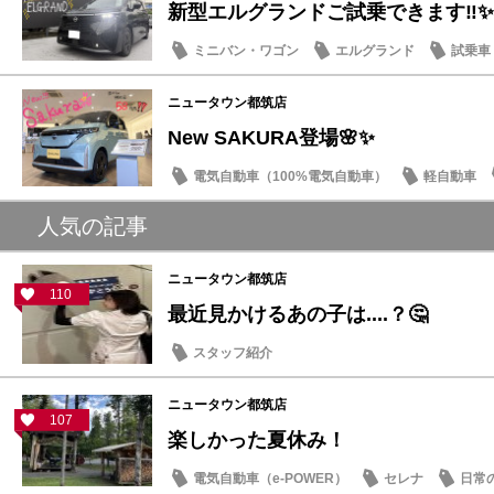
新型エルグランドご試乗できます‼️✨
ミニバン・ワゴン
エルグランド
試乗車
話題の情報
ニュータウン都筑店
New SAKURA登場🌸✨
電気自動車（100%電気自動車）
軽自動車
話題の情報
人気の記事
ニュータウン都筑店
110
最近見かけるあの子は....？🤔
スタッフ紹介
ニュータウン都筑店
107
楽しかった夏休み！
電気自動車（e-POWER）
セレナ
日常