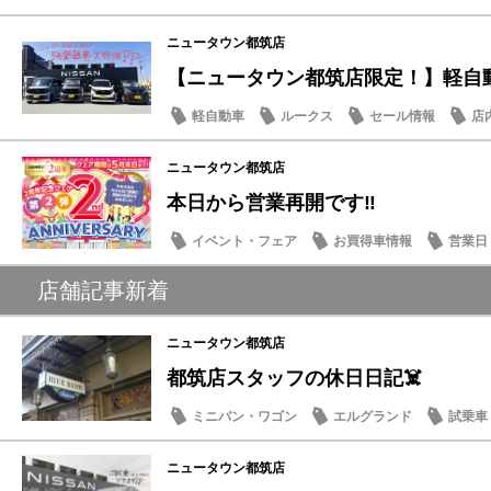
ニュータウン都筑店
【ニュータウン都筑店限定！】軽自動車
軽自動車
ルークス
セール情報
店
ニュータウン都筑店
本日から営業再開です‼️
イベント・フェア
お買得車情報
営業日
日産のお店
店舗記事新着
ニュータウン都筑店
都筑店スタッフの休日日記☠️
ミニバン・ワゴン
エルグランド
試乗車
豆知識
ニュータウン都筑店