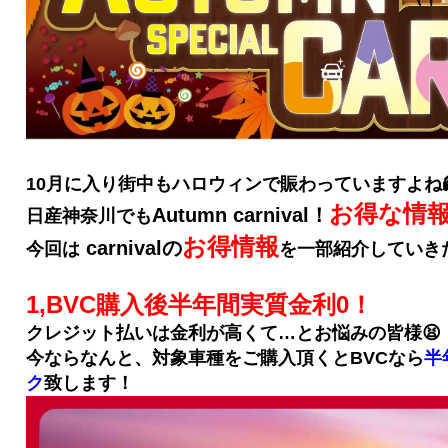
10月に入り街中もハロウィンで賑わっていますよね
お得な情
Autumn carnival！
日産神奈川でも
お得情報
carnivalの
今回は
を一部紹介していきた
1,BVC購入後半年間実質金利0！
クレジット払いは金利が高くて…とお悩みの皆様😫
今ならなんと、対象車種をご購入頂くとBVCなら
半
ク
致します！