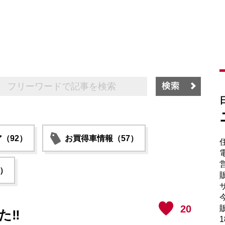
（92）
お買得車情報（57）
電
1）
販
サ
20
販
‼︎
1