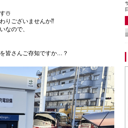
サ
日
☃️
わりございませんか⁇
いなので、
を皆さんご存知ですか…？
️