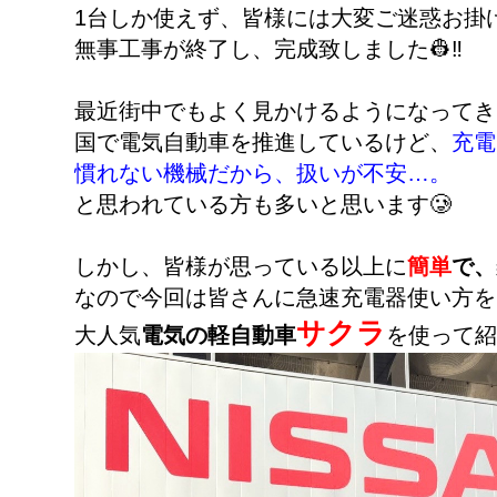
1台しか使えず、皆様には大変ご迷惑お掛け
無事工事が終了し、完成致しました👷‼️
最近街中でもよく見かけるようになってき
国で電気自動車を推進しているけど、
充電
慣れない機械だから、扱いが不安…。
と思われている方も多いと思います🥲
しかし、皆様が思っている以上に
簡単
で、
なので今回は皆さんに急速充電器使い方を
サクラ
大人気
電気の
軽自動車
を使って紹