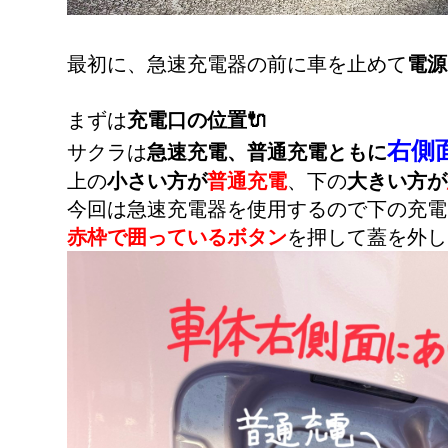
最初に、急速充電器の前に車を止めて
電源
まずは
充電口の位置🔌
右側
サクラは
急速充電、普通充電ともに
上の
小さい方が
普通充電
、下の
大きい方が
今回は急速充電器を使用するので下の充電口
赤枠で囲っているボタン
を押して蓋を外し