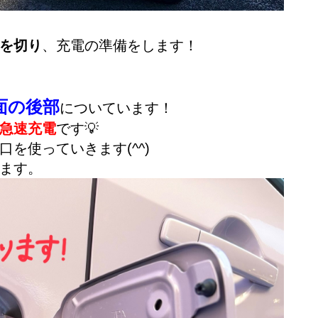
を切り
、充電の準備をします！
面の後部
についています！
急速充電
です💡
を使っていきます(^^)
ます。