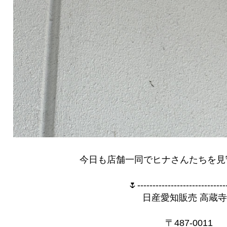
今日も店舗一同でヒナさんたちを見守
🌷----------------------------
日産愛知販売 高蔵
〒487-0011