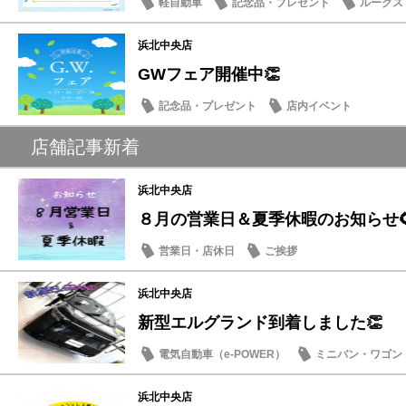
軽自動車
記念品・プレゼント
ルークス
浜北中央店
GWフェア開催中👏
記念品・プレゼント
店内イベント
店舗記事新着
浜北中央店
８月の営業日＆夏季休暇のお知らせ
営業日・店休日
ご挨拶
浜北中央店
新型エルグランド到着しました👏
電気自動車（e-POWER）
ミニバン・ワゴン
浜北中央店