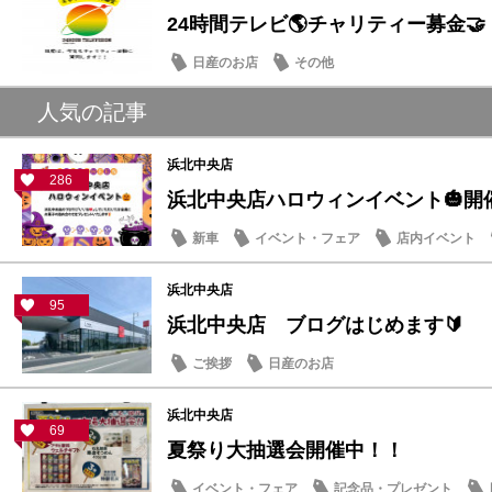
24時間テレビ🌎チャリティー募金🤝
日産のお店
その他
人気の記事
浜北中央店
286
浜北中央店ハロウィンイベント🎃開
新車
イベント・フェア
店内イベント
浜北中央店
95
浜北中央店 ブログはじめます🔰
ご挨拶
日産のお店
浜北中央店
69
夏祭り大抽選会開催中！！
イベント・フェア
記念品・プレゼント