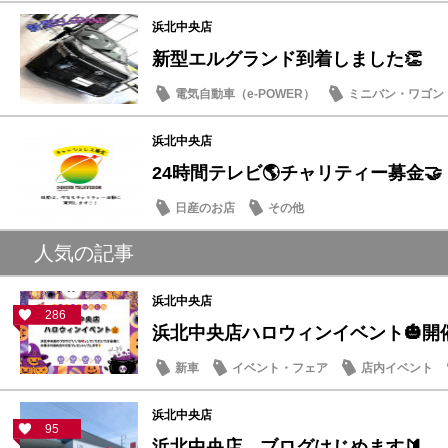
浜北中央店
新型エルグランド到着しました👏
電気自動車（e-POWER）
ミニバン・ワゴン
浜北中央店
24時間テレビ🌎チャリティー募金🤝
日産のお店
その他
人気の記事
浜北中央店
286
浜北中央店ハロウィンイベント🎃開
新車
イベント・フェア
店内イベント
浜北中央店
95
浜北中央店 ブログはじめます🔰