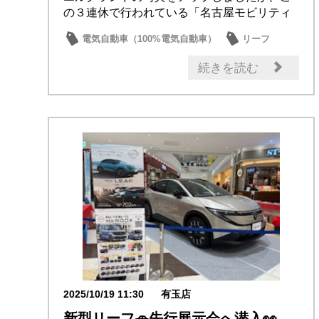
の３連休で行われている「名古屋モビリティ
ショー」...
電気自動車（100%電気自動車）
リーフ
エルグランド
新型車
その他
続きを読む
2025/10/19 11:30
有玉店
新型リーフ🚗先行展示会へ潜入👀