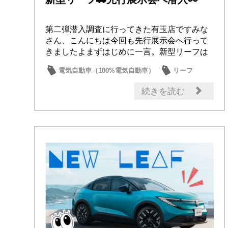
第二弾潜入調査に行ってきた有玉店ですみな
さん、こんにちは今回も先行展示会へ行って
きましたよまずはじめに一言。新型リーフは
実物の方が...
電気自動車（100%電気自動車）
リーフ
試乗車・展示車
新型車
話題の情報
続きを読む