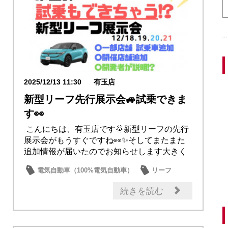
2025/12/13 11:30
有玉店
新型リーフ先行展示会🚙試乗できま
す👀
こんにちは、有玉店です🌞新型リーフの先行
展示会がもうすぐですね👀✨そしてまたまた
追加情報が届いたのでお知らせします大きく
わけて３...
電気自動車（100%電気自動車）
リーフ
試乗車・展示車
新型車
話題の情報
続きを読む