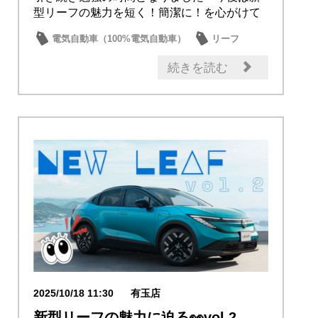
型リーフの魅力を短く！簡潔に！を心がけて
情報をお届...
電気自動車（100%電気自動車）
リーフ
新車
新型車
話題の情報
続きを読む
2025/10/18 11:30
有玉店
新型リーフの魅力に迫る👀vol.2