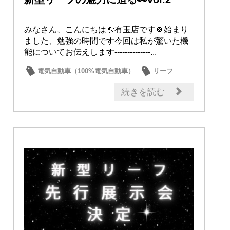
みなさん、こんにちは🌞有玉店です🍀始まり
ました、勉強の時間です今回は私が驚いた機
能についてお伝えします--------------...
電気自動車（100%電気自動車）
リーフ
新車
日産の技術
話題の情報
続きを読む