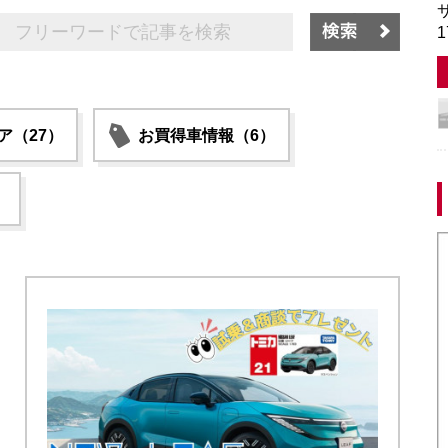
サ
1
ア（27）
お買得車情報（6）
）