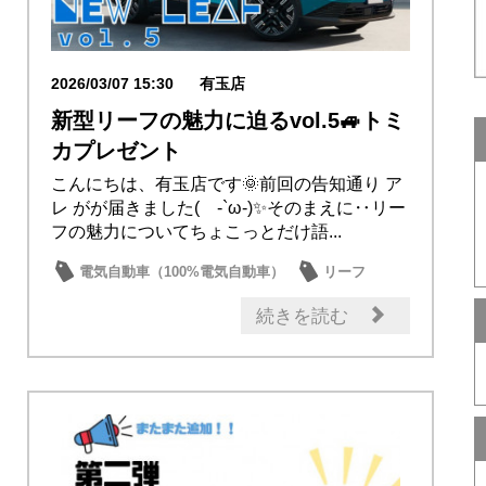
2026/03/07 15:30
有玉店
新型リーフの魅力に迫るvol.5🚙トミ
カプレゼント
こんにちは、有玉店です🌞前回の告知通り ア
レ がが届きました( -`ω-)✨そのまえに‥リー
フの魅力についてちょこっとだけ語...
電気自動車（100%電気自動車）
リーフ
新車
記念品・プレゼント
店内イベント
続きを読む