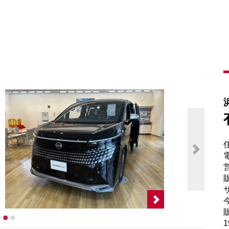
電
販
サ
販
1