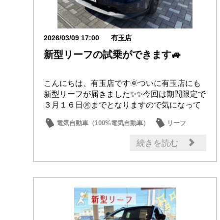
2026/03/09 17:00
有玉店
新型リーフの試乗ができます🚙
こんにちは、有玉店です🌞ついに有玉店にも
新型リーフが届きました✨✨今回は期間限定で
３月１６日㊊までとなりますので気になって
いる方は...
電気自動車（100%電気自動車）
リーフ
イベント・フェア
試乗車・展示車
続きを読む
新型車