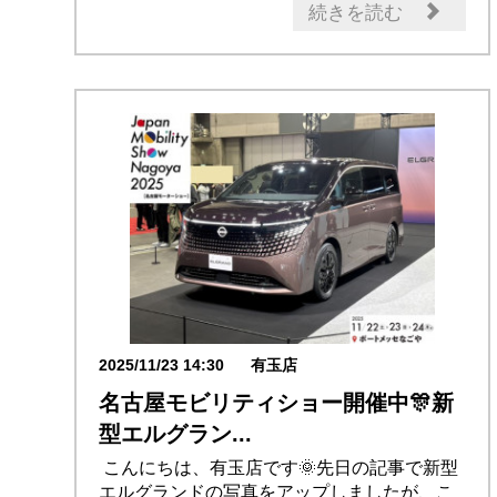
新車
試乗車・展示車
新型車
続きを読む
2025/11/23 14:30
有玉店
名古屋モビリティショー開催中🎊新
型エルグラン...
こんにちは、有玉店です🌞先日の記事で新型
エルグランドの写真をアップしましたが、こ