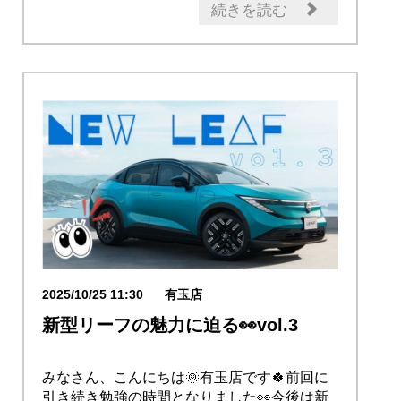
試乗車・展示車
新型車
店内イベント
続きを読む
2025/10/25 11:30
有玉店
新型リーフの魅力に迫る👀vol.3
みなさん、こんにちは🌞有玉店です🍀前回に
引き続き勉強の時間となりました👀今後は新