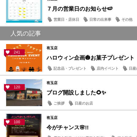
７月の営業日のお知らせ🍉
営業日・店休日
日常の出来事
その他
人気の記事
有玉店
241
ハロウィン企画🎃お菓子プレゼント
記念品・プレゼント
店内イベント
日産
有玉店
120
ブログ開設しました🌻✨
ご挨拶
日産のお店
有玉店
100
今がチャンス🌸!!