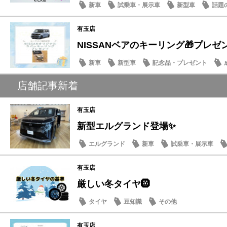
新車
試乗車・展示車
新型車
話題
有玉店
NISSANベアのキーリング🎁プレゼ
新車
新型車
記念品・プレゼント
店舗記事新着
有玉店
新型エルグランド登場✨
エルグランド
新車
試乗車・展示車
有玉店
厳しい冬タイヤ🛞
タイヤ
豆知識
その他
有玉店