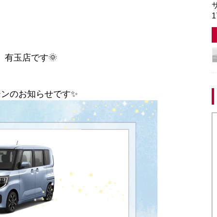
サ
1
、有玉店です🌞
ーンのお知らせです✨