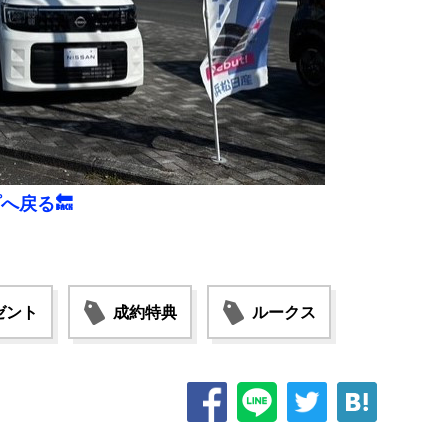
へ戻る🔙
ゼント
成約特典
ルークス