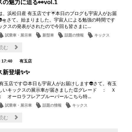
の魅力に迫る👀vol.1
は、浜松日産 有玉店です☔本日のブログも宇宙人がお届
👽🛸さて。始まりました。宇宙人による勉強の時間です
ックスの発表がされたので今回も皆さまに...
試乗車・展示車
新型車
話題の情報
キックス
読む
9 17:40
有玉店
ス新登場✨✨
 有玉店です😊本日も宇宙人がお届けします👽さて。有玉
しいキックスの展示車が届きました👏グレード ： Ｘ
： オーロラフレアブルーパールこちら特...
試乗車・展示車
話題の情報
キックス
読む