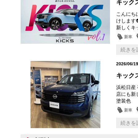
キックス
こんにち
けします
新しくキ
新車
続きを
2026/06/1
キック
浜松日産
店にも新
塗装色 
新車
続きを