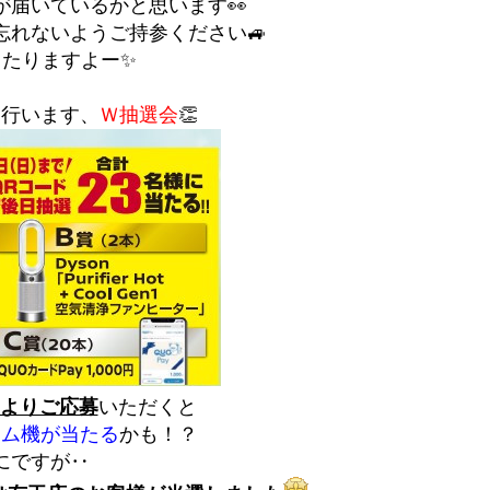
が届いているかと思います👀
忘れないようご持参ください🚙
当たりますよー✨
も行います、
Ｗ抽選会
👏
ドよりご応募
いただくと
ーム機が当たる
かも！？
にですが‥