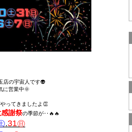
玉店の宇宙人です👽
気に営業中🌞
やってきましたよ👏
大感謝祭
の季節が‥🔥🔥
0㊏
.
31㊐