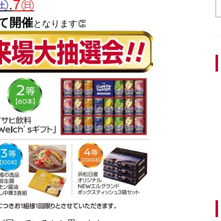
6㊏
.
7㊐
て開催
となります👏