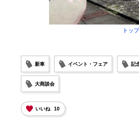
トップ
新車
イベント・フェア
記
大商談会
いいね
10