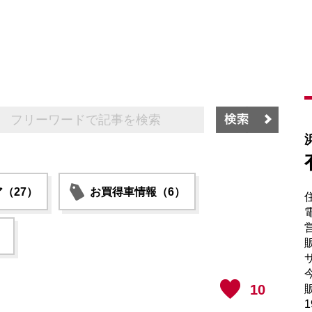
（27）
お買得車情報（6）
電
）
販
サ
10
販
1