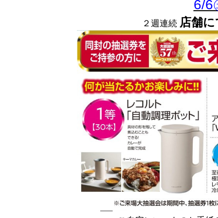
6/
店舗に
２週連続