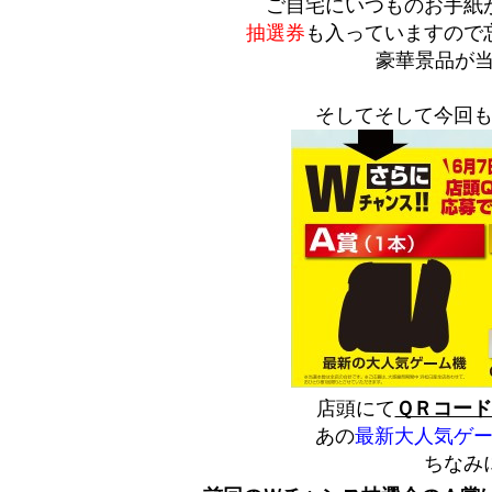
ご自宅にいつものお手紙
抽選券
も入っていますので
豪華景品が
そしてそして今回
店頭にて
ＱＲコー
あの
最新大人気ゲ
ちなみ