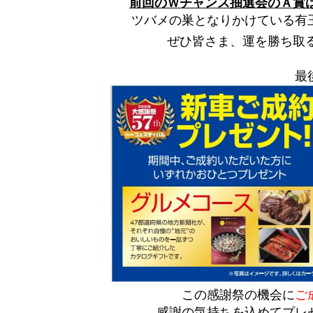
前回のＷチャンス抽選会のＡ賞
ツバメの巣となりかけている有
ぜひ皆さま、運を勝ち取
最
この感謝祭の機会に
ご
感謝の気持ちを込めてプレ