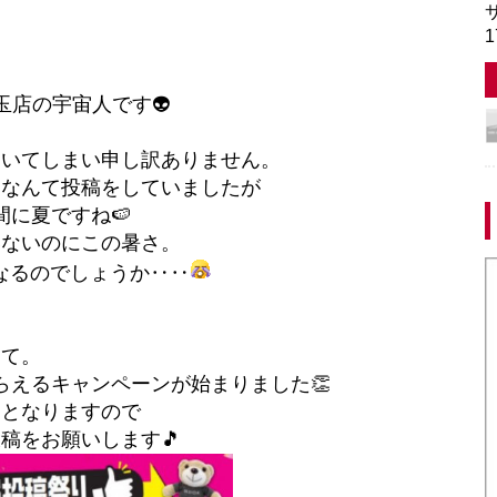
サ
1
玉店の宇宙人です👽
空いてしまい申し訳ありません。
～なんて投稿をしていましたが
間に夏ですね🍉
いないのにこの暑さ。
なるのでしょうか‥‥
さて。
らえるキャンペーンが始まりました👏
り
となりますので
稿をお願いします🎵