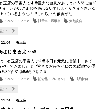
 有玉店の宇宙人です👽巨大な台風があっという間に過ぎ
きましたが皆さまお怪我はないでしょうか？また新たな
づいているようなのでこれ以上の被害がな...
イベント・フェア
試乗車・展示車
大商談会
ス
読む
9 11:00
有玉店
祭はじまるよ～📣
は、有玉店の宇宙人です👽本日も元気に営業中🌞さて、
がやってきましたよ👏皆さまお待ちかねの大感謝祭の季
5/30㊏.31㊐6/6㊏.7㊐２週...
イベント・フェア
記念品・プレゼント
成約特典
会
読む
8 11:30
有玉店