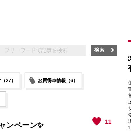
（27）
お買得車情報（6）
電
）
販
サ
11
販
キャンペーン✨
1