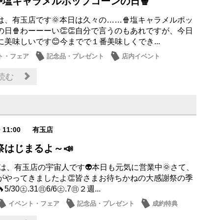
✨塩キャラメルポップコーンの日🍿
は、有玉店です🌞本日は久々の……🍿塩キャラメルポッ
の日🍿わーーーい👏👏自分で言うのもあれですが、今日
美味しいです😊今までで１番美味しくでき...
ト・フェア
記念品・プレゼント
店内イベント
なし
その他
読む
9 11:00
有玉店
祭はじまるよ～📣
は、有玉店の宇宙人です👽本日も元気に営業中🌞さて、
がやってきましたよ👏皆さまお待ちかねの大感謝祭の季
5/30㊏.31㊐6/6㊏.7㊐２週...
イベント・フェア
記念品・プレゼント
成約特典
会