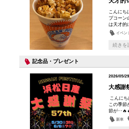
天才的
こんにち
プコーン
は天才的に
イベン
おもて
続きを
記念品・プレゼント
2026/05/2
大感謝
こんにち
この季節
節が‥🔥🔥
新車
大商談