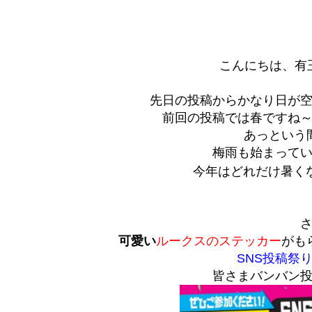
こんにちは、有
先日の投稿からかなり日が
前回の投稿では春ですね
あっという
梅雨も始まって
今年はどれだけ暑く
可愛い
ルークスのステッカー
がも
SNS投稿祭
皆さまバンバン投