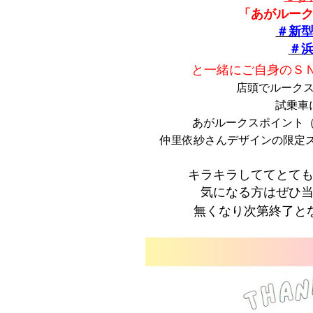
「あがルー
＃新
＃
と一緒にご自身のＳ
店頭でルークス
試乗車
あがルークスポイント（
仲里依紗さんデザインの限定ステ
キラキラしててとて
気になる方はぜひ当
無くなり次第終了と