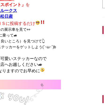
クスポイント」
を
型ルークス
浜松日産
ＮＳに投稿するだけ
の展示車を見て👀
に乗って🚙
良いところ）を見つけて👆
ッカーをゲットしよう(`･ω･´)b
も可愛いステッカーなので
店へお越しください🚙
なりますのでお早めに