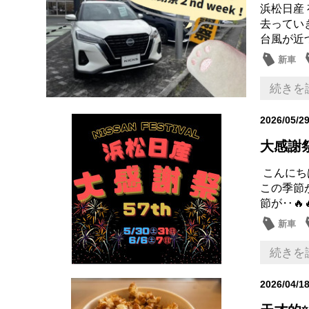
浜松日産
去ってい
台風が近
新車
キック
続きを
2026/05/2
大感謝
こんにち
この季節
節が‥🔥🔥
新車
大商談
続きを
2026/04/1