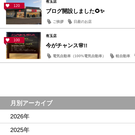
有玉店
120
ブログ開設しました🌻✨
ご挨拶
日産のお店
有玉店
100
今がチャンス🌸!!
電気自動車（100%電気自動車）
軽自動車
お買得車情報
月別アーカイブ
2026年
2025年