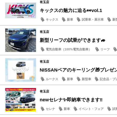
有玉店
キックスの魅力に迫る👀vol.1
キックス
新車
試乗車・展示車
新
有玉店
新型リーフの試乗ができます🚙
電気自動車（100%電気自動車）
リーフ
試乗車・展示車
新型車
有玉店
NISSANベアのキーリング🎁プレゼ
ルークス
新車
新型車
記念品・プ
有玉店
newセレナ✨即納車できます‼︎
セレナ
新車
イベント・フェア
試