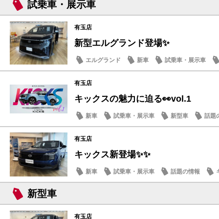
試乗車・展示車
有玉店
新型エルグランド登場✨
エルグランド
新車
試乗車・展示車
有玉店
キックスの魅力に迫る👀vol.1
新車
試乗車・展示車
新型車
話題
有玉店
キックス新登場✨✨
新車
試乗車・展示車
話題の情報
新型車
有玉店