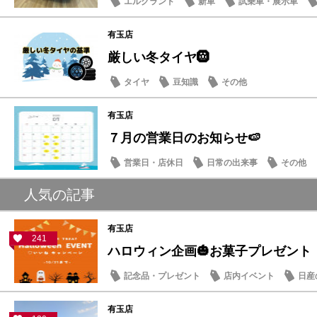
エルグランド
新車
試乗車・展示車
有玉店
厳しい冬タイヤ🛞
タイヤ
豆知識
その他
有玉店
７月の営業日のお知らせ🍉
営業日・店休日
日常の出来事
その他
人気の記事
有玉店
241
ハロウィン企画🎃お菓子プレゼント
記念品・プレゼント
店内イベント
日産
有玉店