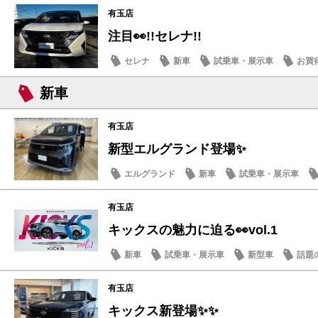
有玉店
注目👀!!セレナ!!
セレナ
新車
試乗車・展示車
お買
新車
有玉店
新型エルグランド登場✨
エルグランド
新車
試乗車・展示車
有玉店
キックスの魅力に迫る👀vol.1
新車
試乗車・展示車
新型車
話題
有玉店
キックス新登場✨✨