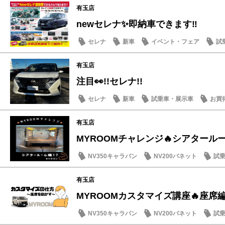
有玉店
newセレナ✨即納車できます‼︎
セレナ
新車
イベント・フェア
試
有玉店
注目👀!!セレナ!!
セレナ
新車
試乗車・展示車
お買
有玉店
MYROOMチャレンジ🔥シアタールー
NV350キャラバン
NV200バネット
試
その他
有玉店
MYROOMカスタマイズ講座🔥座席
NV350キャラバン
NV200バネット
試