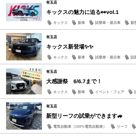
有玉店
キックスの魅力に迫る👀vol.1
キックス
新車
試乗車・展示車
新
有玉店
キックス新登場✨✨
キックス
新車
試乗車・展示車
話
有玉店
大感謝祭 6/6.7まで！
キックス
新車
イベント・フェア
有玉店
新型リーフの試乗ができます🚙
電気自動車（100%電気自動車）
リーフ
試乗車・展示車
新型車