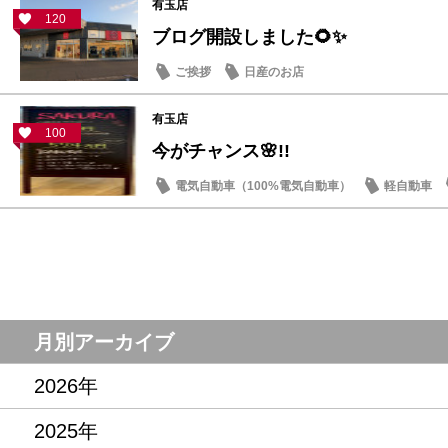
有玉店
120
ブログ開設しました🌻✨
ご挨拶
日産のお店
有玉店
100
今がチャンス🌸!!
電気自動車（100%電気自動車）
軽自動車
お買得車情報
月別アーカイブ
2026年
2025年