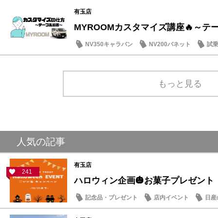
その他
有玉店
MYROOMカスタマイズ講座🔥～テ
NV350キャラバン
NV200バネット
試
その他
もっと見る
人気の記事
有玉店
241
ハロウィン企画🎃お菓子プレゼント
記念品・プレゼント
店内イベント
日産