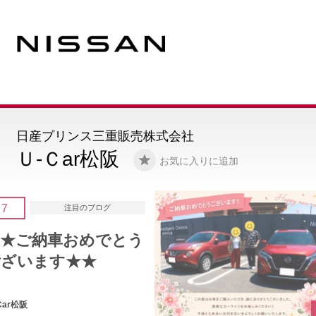
日産プリンス三重販売株式会社
Ｕ-Ｃar松阪
お気に入りに追加
5
注目のブログ
★★ご納車おめでとう
ございます★★
U-Car松阪