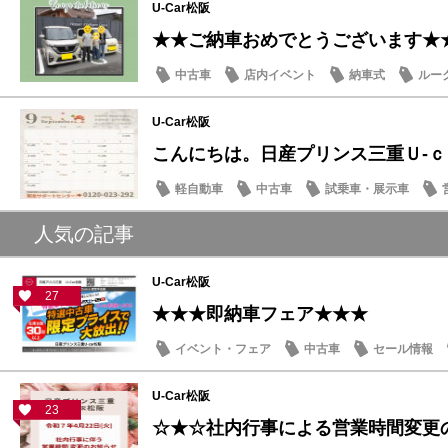
U-Car松阪
★★ご納車おめでとうございます★
中古車
店内イベント
納車式
ルー
U-Car松阪
こんにちは。日産プリンス三重Ｕ‐
軽自動車
中古車
試乗車・展示車
人気の記事
U-Car松阪
27
★★★即納車フェア★★★
イベント・フェア
中古車
セール情報
U-Car松阪
23
☆★☆社内行事による営業時間変更