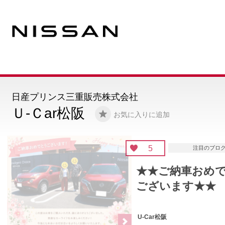
日産プリンス三重販売株式会社
Ｕ-Ｃar松阪
お気に入りに追加
5
注目のブログ
★★ご納車おめでとう
ございます★★
U-Car松阪