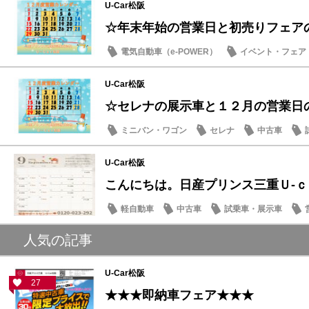
U-Car松阪
☆年末年始の営業日と初売りフェア
電気自動車（e-POWER）
イベント・フェア
営業日・店休日
U-Car松阪
☆セレナの展示車と１２月の営業日
ミニバン・ワゴン
セレナ
中古車
U-Car松阪
こんにちは。日産プリンス三重Ｕ‐
軽自動車
中古車
試乗車・展示車
人気の記事
U-Car松阪
27
★★★即納車フェア★★★