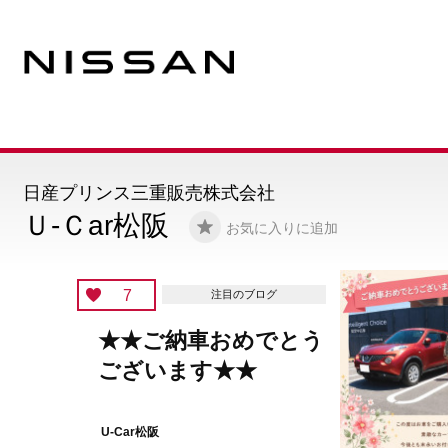
日産プリンス三重販売株式会社
Ｕ-Ｃar松阪
お気に入りに追加
5
注目のブログ
🌻 夏季休業のお知ら
🌻
U-Car松阪