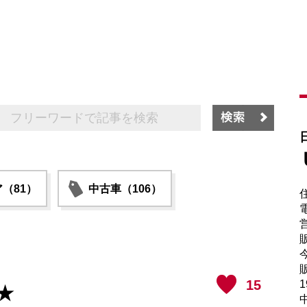
（81）
中古車（106）
電
販
販
15
1
★
中