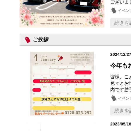
ございま
イベン
キック
続きを
ご挨拶
2024/12/2
今年も
皆様、こ
色々とお
内です勝
イベン
日産の
続きを
2023/05/1