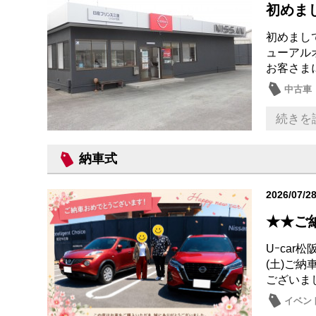
初めま
初めまし
ューアル
お客さま
中古車
おもて
続きを
納車式
2026/07/2
★★ご
Uｰca
(土)ご
ございま
イベン