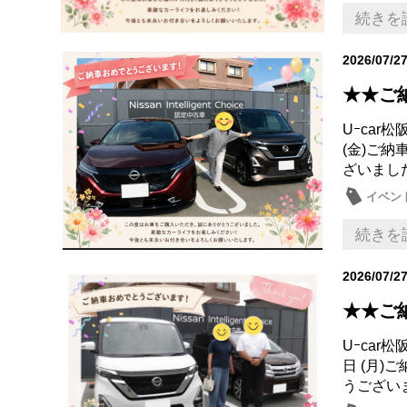
キック
続きを
2026/07/2
★★ご
Uｰca
(金)ご
ざいまし
イベン
続きを
2026/07/2
★★ご
Uｰca
日 (月
うござい