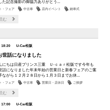
した記念撮影の御協力ありがとう...
ト・フェア
中古車
店内イベント
納車式
ス
読む
7 18:20
U-Car松阪
お世話になりました
んにちは日産プリンス三重 Ｕ‐ｃａｒ松阪です今年も
世話になりました年末年始の営業日と新春フェアのご案
手ながら１２月２８日から１月３日までお休...
ト・フェア
中古車
営業日・店休日
ご挨拶
お店
読む
8 17:00
U-Car松阪