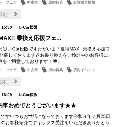
ト・フェア
中古車
成約特典
お買得車情報
読む
1 15:30
U-Car松阪
MAX!! 乗換え応援フェ...
😊U-Car松阪ですただいま「夏得MAX!! 乗換え応援フ
を開催しております🎉お乗り換えをご検討中のお客様に、
をご用意しております！🎁 ...
ト・フェア
中古車
成約特典
店内イベント
車情報
読む
8 18:09
U-Car松阪
納車おめでとうございます★★
r松阪ですいつもお世話になっております令和８年７月25日
納車のお客様紹介ですキックス受注をいただきありがとう