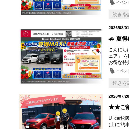
イベン
続きを
2026/08/0
🚗 夏得
こんにちは
ェア」 
お得な特典
イベン
お買得
続きを
2026/07/2
★★ご
Uｰca
(土)ご