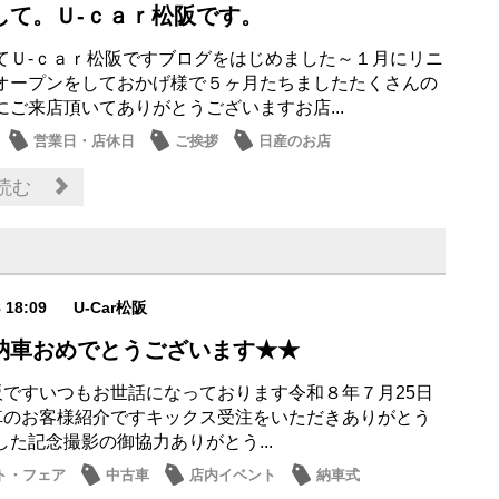
して。Ｕ‐ｃａｒ松阪です。
てＵ‐ｃａｒ松阪ですブログをはじめました～１月にリニ
オープンをしておかげ様で５ヶ月たちましたたくさんの
にご来店頂いてありがとうございますお店...
営業日・店休日
ご挨拶
日産のお店
なし
読む
8 18:09
U-Car松阪
納車おめでとうございます★★
r松阪ですいつもお世話になっております令和８年７月25日
納車のお客様紹介ですキックス受注をいただきありがとう
した記念撮影の御協力ありがとう...
ト・フェア
中古車
店内イベント
納車式