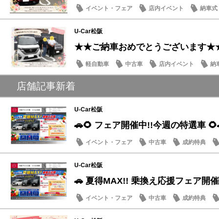
イベント・フェア
店内イベント
納車式
U-Car松阪
★★ご納車おめでとうございます★
軽自動車
中古車
店内イベント
納
店舗記事新着
U-Car松阪
🚗🌻 フェア開催中!!今週の特選車 🌻
イベント・フェア
中古車
成約特典
U-Car松阪
🚗 夏得MAX!! 乗換え応援フェア開催
イベント・フェア
中古車
成約特典