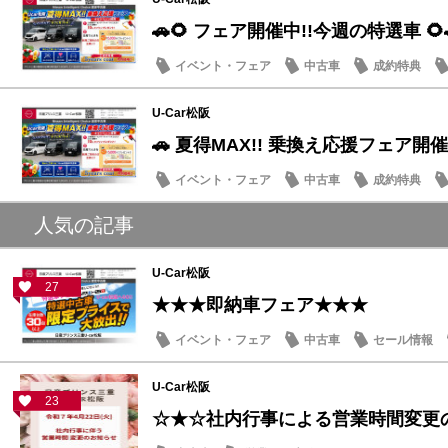
🚗🌻 フェア開催中!!今週の特選車 🌻
イベント・フェア
中古車
成約特典
U-Car松阪
🚗 夏得MAX!! 乗換え応援フェア開催
イベント・フェア
中古車
成約特典
人気の記事
U-Car松阪
27
★★★即納車フェア★★★
イベント・フェア
中古車
セール情報
U-Car松阪
23
☆★☆社内行事による営業時間変更