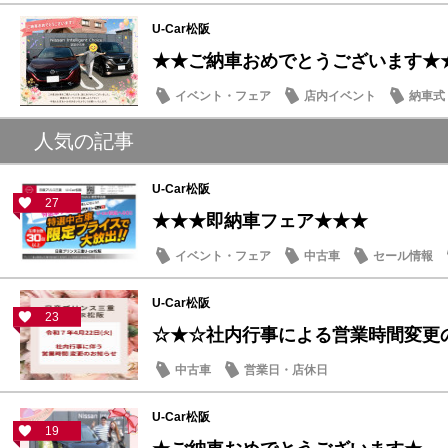
U-Car松阪
★★ご納車おめでとうございます★
イベント・フェア
店内イベント
納車式
人気の記事
U-Car松阪
27
★★★即納車フェア★★★
イベント・フェア
中古車
セール情報
U-Car松阪
23
☆★☆社内行事による営業時間変更
中古車
営業日・店休日
U-Car松阪
19