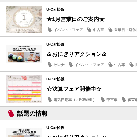
U-Car松阪
★1月営業日のご案内★
イベント・フェア
中古車
営業日・店休
U-Car松阪
🍙おにぎりアクション🍙
セレナ
イベント・フェア
中古車
U-Car松阪
☆決算フェア開催中☆
電気自動車（e-POWER）
中古車
試乗
日産のお店
話題の情報
U-Car松阪