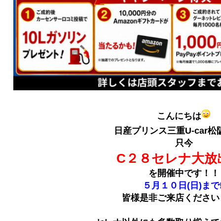
こんにちは
日産プリンス三重U-car松
只今
C２８セレナ大放出
を開催中です！！
５月１０日(日)まで!
皆様是非ご来店ください