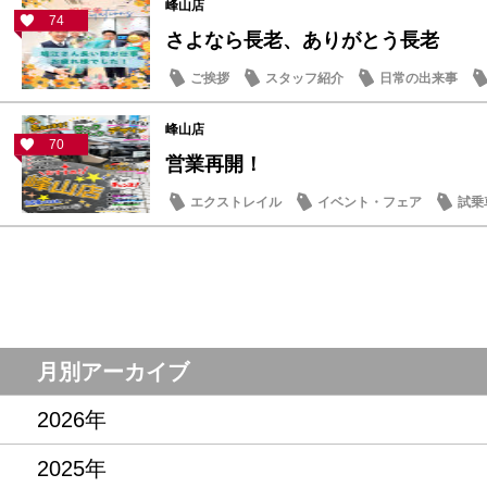
峰山店
74
さよなら長老、ありがとう長老
ご挨拶
スタッフ紹介
日常の出来事
峰山店
70
営業再開！
エクストレイル
イベント・フェア
試乗
記念品・プレゼント
営業日・店休日
月別アーカイブ
2026年
2025年