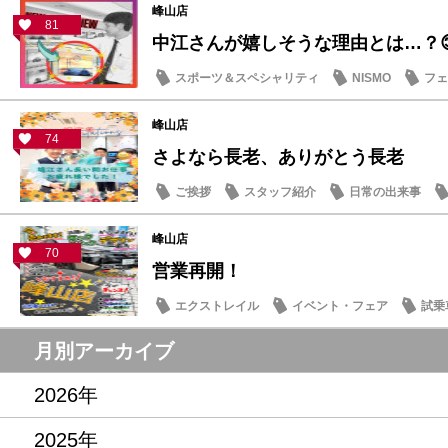
峰山店
81
中江さんが嬉しそうな理由とは…？
スポーツ＆スペシャリティ
NISMO
フェ
スタッフ紹介
峰山店
74
さよなら長老、ありがとう長老
ご挨拶
スタッフ紹介
日常の出来事
峰山店
70
営業再開！
エクストレイル
イベント・フェア
試乗
記念品・プレゼント
営業日・店休日
月別アーカイブ
2026年
2025年