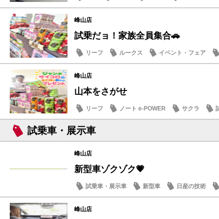
峰山店
試乗だョ！家族全員集合🚗
リーフ
ルークス
イベント・フェア
記念品・プレゼント
峰山店
山本をさがせ
リーフ
ノート e-POWER
サクラ
記念品・プレゼント
試乗車・展示車
峰山店
新型車ゾクゾク💗
試乗車・展示車
新型車
日産の技術
峰山店