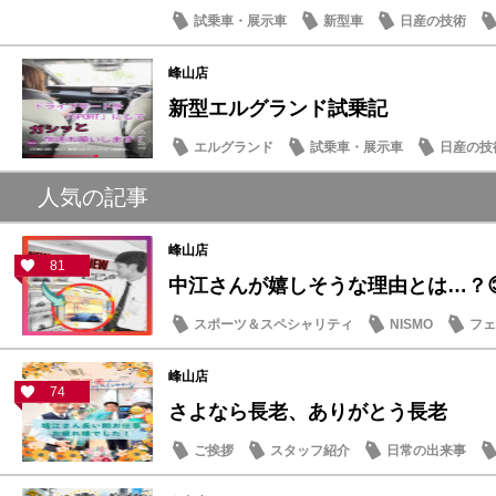
試乗車・展示車
新型車
日産の技術
峰山店
新型エルグランド試乗記
エルグランド
試乗車・展示車
日産の技
スタッフ紹介
人気の記事
峰山店
81
中江さんが嬉しそうな理由とは…？
スポーツ＆スペシャリティ
NISMO
フェ
スタッフ紹介
峰山店
74
さよなら長老、ありがとう長老
ご挨拶
スタッフ紹介
日常の出来事