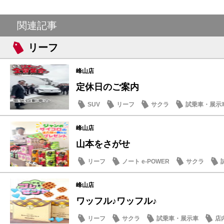
関連記事
リーフ
峰山店
定休日のご案内
SUV
リーフ
サクラ
試乗車・展示
峰山店
山本をさがせ
リーフ
ノート e-POWER
サクラ
記念品・プレゼント
峰山店
ワッフル♪ワッフル♪
リーフ
サクラ
試乗車・展示車
店