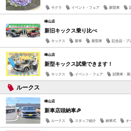
サクラ
イベント・フェア
新型車
日常の出来事
峰山店
新旧キックス乗り比べ
キックス
新車
新型車
記念品・プ
峰山店
新型キックス試乗できます！
キックス
イベント・フェア
試乗車・展
スタッフ紹介
ルークス
峰山店
新車店頭納車🎉
ルークス
スタッフ紹介
納車式
オ