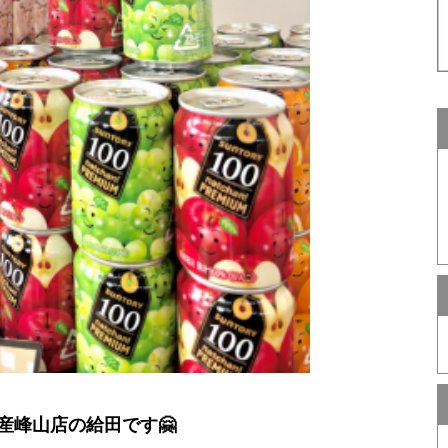
産峰山店の給田です🤗