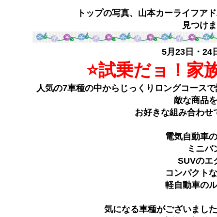
トップの写真、山本カーライフアド
見つけま
5月23日・24
⭐️試乗だョ！家
人気の7車種の中からじっくりロングコース
敵な商品を
お好きな組み合わせ
電気自動車
ミニバ
SUVの
コンパクト
軽自動車の
気になる車種がございまし