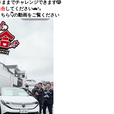
さままでチャレンジできます🎲
集合
してください🚗³₃
ちら👇の動画をご覧ください