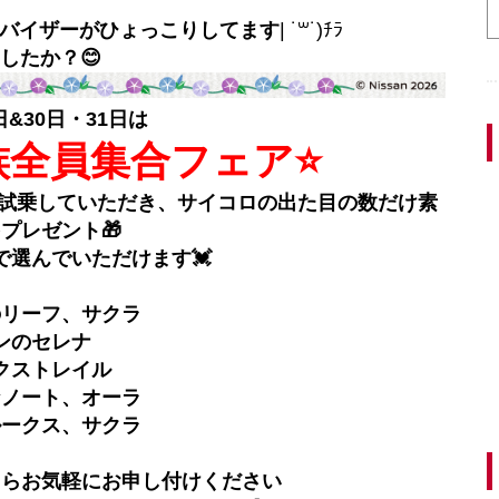
バイザーがひょっこりしてます
| ˙꒳​˙)ﾁﾗ
したか？😊
日&30日・31日は
族全員集合フェア⭐️
で試乗していただき、サイコロの出た目の数だけ素
プレゼント🎁
で選んでいただけます💓
のリーフ、サクラ
ンのセレナ
エクストレイル
なノート、オーラ
ルークス、サクラ
たらお気軽にお申し付けください