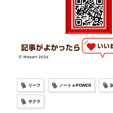
リーフ
ノート e-POWER
サクラ