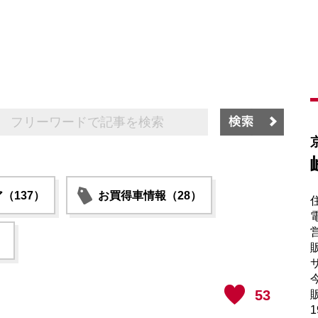
（137）
お買得車情報（28）
電
）
販
サ
53
販
1